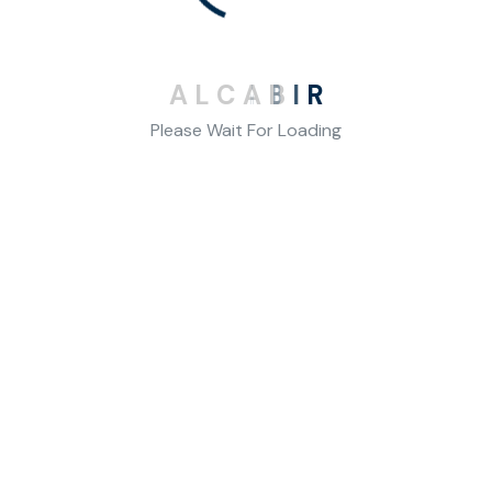
10
11
12
13
14
15
16
17
18
19
20
21
22
23
A
L
C
A
B
I
R
24
25
26
27
28
29
30
Please Wait For Loading
31
AĞUSTOS 2026