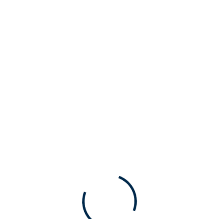
Oturum aç
Kayıt akışı
Yorum akışı
WordPress.org
Calender
P
S
Ç
P
C
C
P
1
2
3
4
5
6
7
8
9