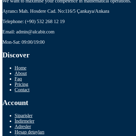
We want to maximise your competence in mathematical operations.
Ayrancı Mah. Hosdere Cad. No:116/5 Çankaya/Ankara
Telephone: (+90) 532 268 12 19
Email: admin@alcabir.com
Mon-Sat: 09:00/19:00
Discover
Home
About
Faq
Pricing
Contact
Account
Siparişler
İndirmeler
Adresler
Hesap detayları