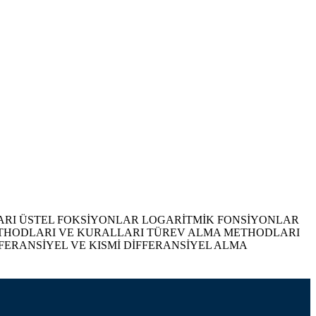
RI ÜSTEL FOKSİYONLAR LOGARİTMİK FONSİYONLAR
ETHODLARI VE KURALLARI TÜREV ALMA METHODLARI
ERANSİYEL VE KISMİ DİFFERANSİYEL ALMA