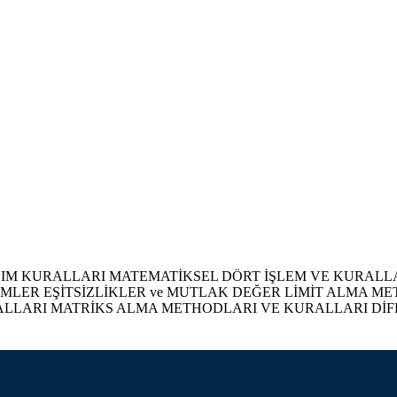
 KURALLARI MATEMATİKSEL DÖRT İŞLEM VE KURALLA
LER EŞİTSİZLİKLER ve MUTLAK DEĞER LİMİT ALMA M
LLARI MATRİKS ALMA METHODLARI VE KURALLARI DİFF