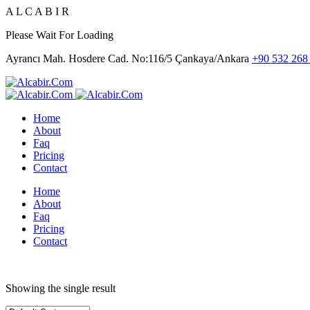
A
L
C
A
B
I
R
Please Wait For Loading
Ayrancı Mah. Hosdere Cad. No:116/5 Çankaya/Ankara
+90 532 268
Home
About
Faq
Pricing
Contact
Home
About
Faq
Pricing
Contact
Home
Products tagged “Matematiksel Çözümler”
Showing the single result